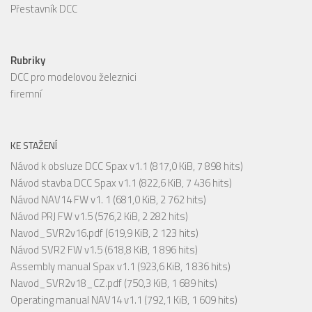
Přestavník DCC
Rubriky
DCC pro modelovou železnici
firemní
KE STAŽENÍ
Návod k obsluze DCC Spax v1.1
(817,0 KiB, 7 898 hits)
Návod stavba DCC Spax v1.1
(822,6 KiB, 7 436 hits)
Návod NAV14 FW v1. 1
(681,0 KiB, 2 762 hits)
Návod PRJ FW v1.5
(576,2 KiB, 2 282 hits)
Navod_SVR2v16.pdf
(619,9 KiB, 2 123 hits)
Návod SVR2 FW v1.5
(618,8 KiB, 1 896 hits)
Assembly manual Spax v1.1
(923,6 KiB, 1 836 hits)
Navod_SVR2v18_CZ.pdf
(750,3 KiB, 1 689 hits)
Operating manual NAV14 v1.1
(792,1 KiB, 1 609 hits)