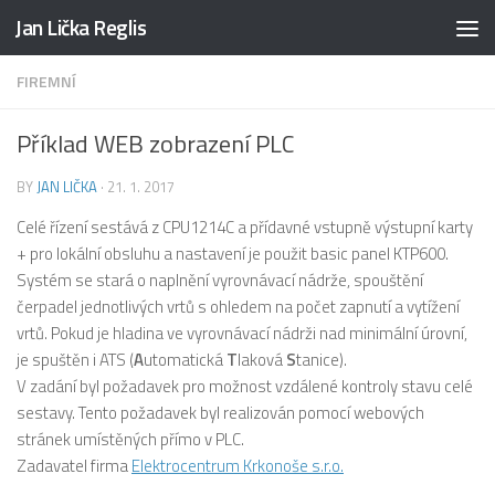
Jan Lička Reglis
Skip to content
FIREMNÍ
Příklad WEB zobrazení PLC
BY
JAN LIČKA
·
21. 1. 2017
Celé řízení sestává z CPU1214C a přídavné vstupně výstupní karty
+ pro lokální obsluhu a nastavení je použit basic panel KTP600.
Systém se stará o naplnění vyrovnávací nádrže, spouštění
čerpadel jednotlivých vrtů s ohledem na počet zapnutí a vytížení
vrtů. Pokud je hladina ve vyrovnávací nádrži nad minimální úrovní,
je spuštěn i ATS (
A
utomatická
T
laková
S
tanice).
V zadání byl požadavek pro možnost vzdálené kontroly stavu celé
sestavy. Tento požadavek byl realizován pomocí webových
stránek umístěných přímo v PLC.
Zadavatel firma
Elektrocentrum Krkonoše s.r.o.