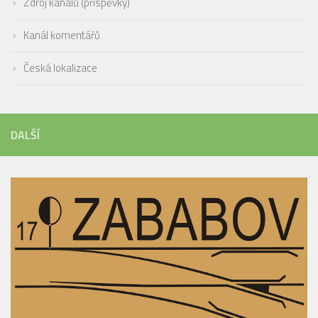
Zdroj kanálů (příspěvky)
Kanál komentářů
Česká lokalizace
DALŠÍ