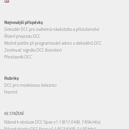
Nejnovější příspěvky
Dekodér DCC pro světelná návěstidla a příslušenství
Řízení přejezdu DCC
Možné potíže při programování adres u dekodérů DCC
Zesilovač signálu DCC (booster)
Přestavník DCC
Rubriky
DCC pro modelovou železnici
firemní
KE STAŽENÍ
Návod k obsluze DCC Spax v1.1
(817,0 KiB, 7 894 hits)
Návod stavba DCC Spax v1.1
(822,6 KiB, 7 430 hits)