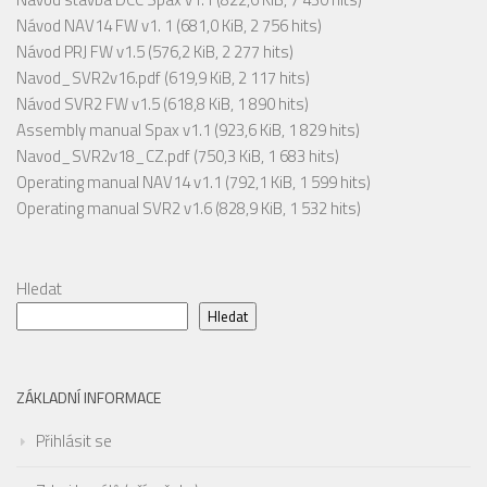
Návod NAV14 FW v1. 1
(681,0 KiB, 2 756 hits)
Návod PRJ FW v1.5
(576,2 KiB, 2 277 hits)
Navod_SVR2v16.pdf
(619,9 KiB, 2 117 hits)
Návod SVR2 FW v1.5
(618,8 KiB, 1 890 hits)
Assembly manual Spax v1.1
(923,6 KiB, 1 829 hits)
Navod_SVR2v18_CZ.pdf
(750,3 KiB, 1 683 hits)
Operating manual NAV14 v1.1
(792,1 KiB, 1 599 hits)
Operating manual SVR2 v1.6
(828,9 KiB, 1 532 hits)
Hledat
Hledat
ZÁKLADNÍ INFORMACE
Přihlásit se