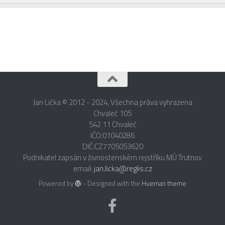
Jan Lička © 2012 - 2024, Všechna práva vyhrazena
Chvaleč 105
542 11 Chvaleč
IČO:01040286
DIČ:CZ7705053620
Podnikatel zapsán v živnostenském rejstříku MÚ Trutnov
email:
jan.licka@reglis.cz
Powered by
- Designed with the
Hueman theme