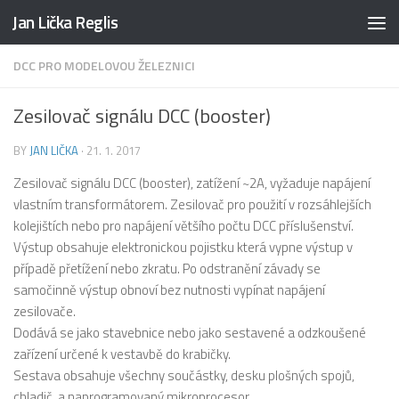
Jan Lička Reglis
Skip to content
DCC PRO MODELOVOU ŽELEZNICI
Zesilovač signálu DCC (booster)
BY
JAN LIČKA
·
21. 1. 2017
Zesilovač signálu DCC (booster), zatížení ~2A, vyžaduje napájení
vlastním transformátorem. Zesilovač pro použití v rozsáhlejších
kolejištích nebo pro napájení většího počtu DCC příslušenství.
Výstup obsahuje elektronickou pojistku která vypne výstup v
případě přetížení nebo zkratu. Po odstranění závady se
samočinně výstup obnoví bez nutnosti vypínat napájení
zesilovače.
Dodává se jako stavebnice nebo jako sestavené a odzkoušené
zařízení určené k vestavbě do krabičky.
Sestava obsahuje všechny součástky, desku plošných spojů,
chladič, a naprogramovaný mikroprocesor.