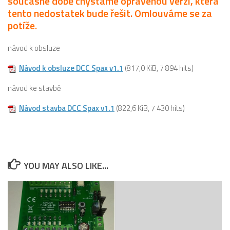
současné době chystáme opravenou verzi, která
tento nedostatek bude řešit. Omlouváme se za
potíže.
návod k obsluze
Návod k obsluze DCC Spax v1.1
(817,0 KiB, 7 894 hits)
návod ke stavbě
Návod stavba DCC Spax v1.1
(822,6 KiB, 7 430 hits)
YOU MAY ALSO LIKE...